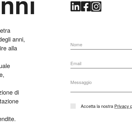
enni
metra
egli anni,
re alla
uale
e,
zione di
stazione
Accetta la nostra
Privacy p
endite.