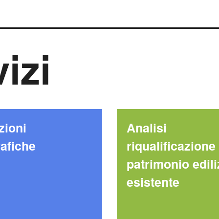
vizi
zioni
Analisi
afiche
riqualificazione
patrimonio edili
esistente