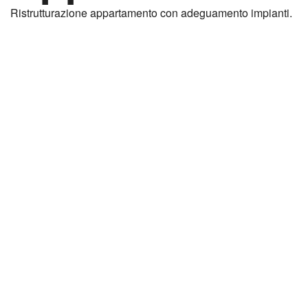
Ristrutturazione appartamento con adeguamento impianti.
Progettisti
Geom. Alessio Picenni
Anno
2022
Settore
Residenziale